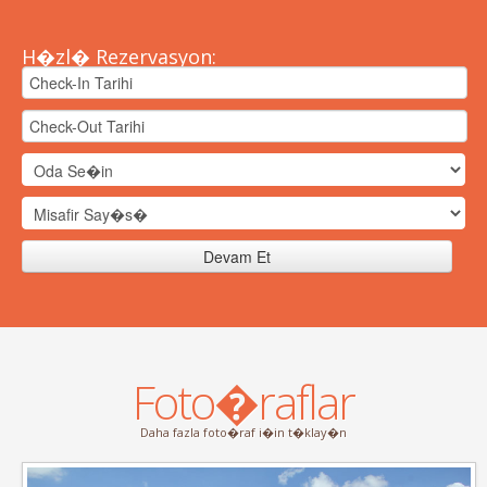
H�zl� Rezervasyon:
Foto�raflar
Daha fazla foto�raf i�in t�klay�n