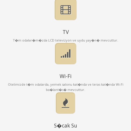
TV
T�m odalar�m�zda LCD televizyon ve uydu yay�n� mevcuttur.
Wi-Fi
Otelimizde t�m odalarda, yemek salonu kat�nda ve teras kat�nda Wi-Fi
ba�lant�s� mevcuttur.
S�cak Su