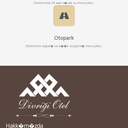
Otelimizde 24 saat s�cak su mevcuttur.
Otopark
Otelimizin kapal� ve a��k otopark� mevcuttur.
Hakk�m�zda