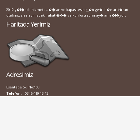
2012 y�l�nda hizmete a��lan ve kapasitesini g�n ge�tik�e artt�ran
otelimiz size evinizdeki rahatl��� ve konforu sunmay� ama�l�yor.
Haritada Yerimiz
Adresimiz
Esentepe Sk. No:100
Telefon:
0346 419 13 13
Fax:
0346 419 13 13
E-Posta:
info@divrigiotel.com
Web:
http://www.divrigiotel.com